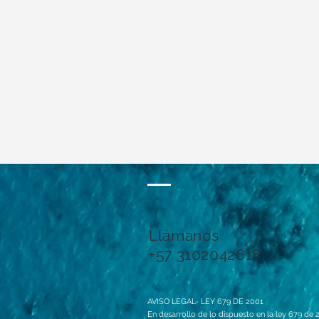
Llámanos
+57 3102042618
AVISO LEGAL- LEY 679 DE 2001
En desarrollo de lo dispuesto en la ley 679 de 2