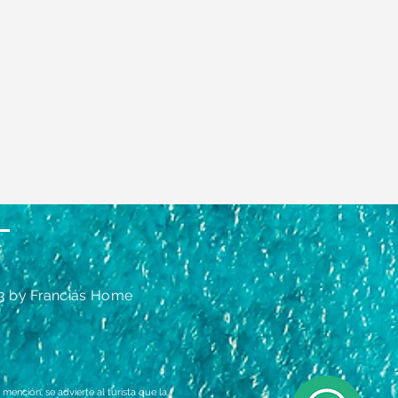
3 by Franciás Home
mención, se advierte al turista que la